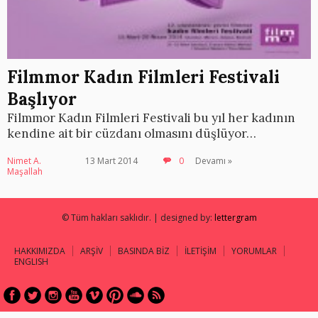
Filmmor Kadın Filmleri Festivali
Başlıyor
Filmmor Kadın Filmleri Festivali bu yıl her kadının
kendine ait bir cüzdanı olmasını düşlüyor…
Nimet A.
13 Mart 2014
0
Devamı »
Maşallah
© Tüm hakları saklıdır. | designed by:
lettergram
HAKKIMIZDA
ARŞİV
BASINDA BİZ
İLETİŞİM
YORUMLAR
ENGLISH