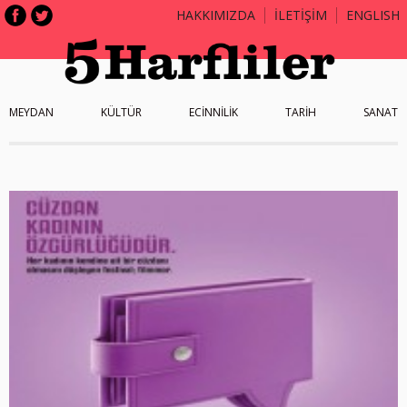
HAKKIMIZDA
İLETİŞİM
ENGLISH
MEYDAN
KÜLTÜR
ECİNNİLİK
TARİH
SANAT