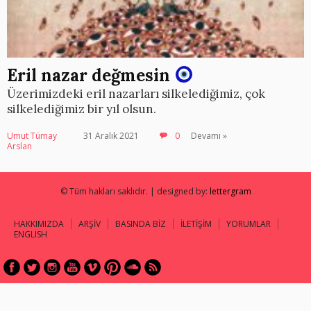
Eril nazar değmesin
Üzerimizdeki eril nazarları silkelediğimiz, çok
silkelediğimiz bir yıl olsun.
Umut Tümay
31 Aralık 2021
0
Devamı »
Arslan
© Tüm hakları saklıdır. | designed by:
lettergram
HAKKIMIZDA
ARŞİV
BASINDA BİZ
İLETİŞİM
YORUMLAR
ENGLISH