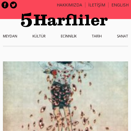
HAKKIMIZDA
İLETİŞİM
ENGLISH
MEYDAN
KÜLTÜR
ECİNNİLİK
TARİH
SANAT