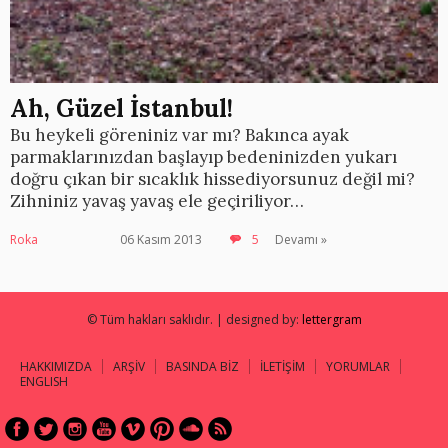
Ah, Güzel İstanbul!
Bu heykeli göreniniz var mı? Bakınca ayak
parmaklarınızdan başlayıp bedeninizden yukarı
doğru çıkan bir sıcaklık hissediyorsunuz değil mi?
Zihniniz yavaş yavaş ele geçiriliyor…
Roka
06 Kasım 2013
5
Devamı »
© Tüm hakları saklıdır. | designed by:
lettergram
HAKKIMIZDA
ARŞİV
BASINDA BİZ
İLETİŞİM
YORUMLAR
ENGLISH