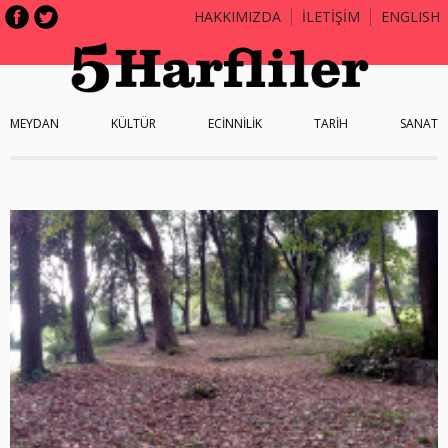
HAKKIMIZDA
İLETİŞİM
ENGLISH
MEYDAN
KÜLTÜR
ECİNNİLİK
TARİH
SANAT