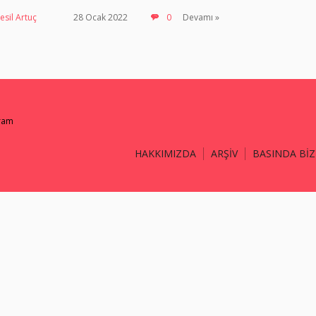
esil Artuç
28 Ocak 2022
0
Devamı »
gram
HAKKIMIZDA
ARŞİV
BASINDA BİZ