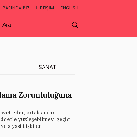
BASINDA BİZ
İLETİŞİM
ENGLISH
H
SANAT
tlama Zorunluluğuna
vet eder, ortak acılar
şiddetle yüzleşebilmeyi geçici
 siyasi ilişkileri