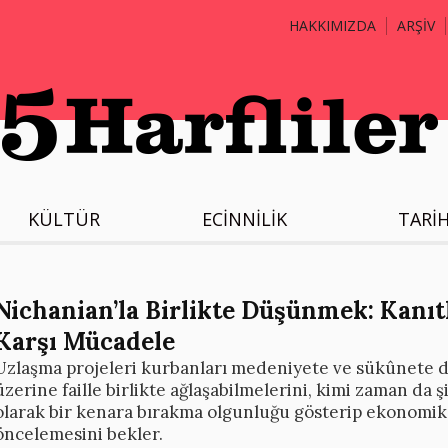
HAKKIMIZDA
ARŞİV
KÜLTÜR
ECİNNİLİK
TARİ
Nichanian’la Birlikte Düşünmek: Kanı
Karşı Mücadele
Uzlaşma projeleri kurbanları medeniyete ve sükûnete da
üzerine faille birlikte ağlaşabilmelerini, kimi zaman da 
olarak bir kenara bırakma olgunluğu gösterip ekonomik ve
öncelemesini bekler.