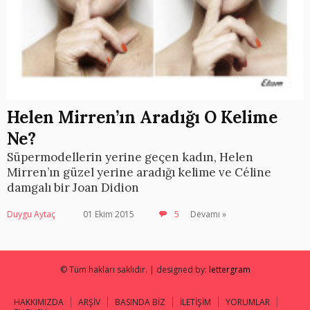
Helen Mirren’ın Aradığı O Kelime
Ne?
Süpermodellerin yerine geçen kadın, Helen
Mirren’ın güzel yerine aradığı kelime ve Céline
damgalı bir Joan Didion
Duygu Aytaç
01 Ekim 2015
5
Devamı »
© Tüm hakları saklıdır. | designed by:
lettergram
HAKKIMIZDA
ARŞİV
BASINDA BİZ
İLETİŞİM
YORUMLAR