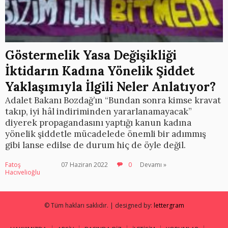
Göstermelik Yasa Değişikliği
İktidarın Kadına Yönelik Şiddet
Yaklaşımıyla İlgili Neler Anlatıyor?
Adalet Bakanı Bozdağ’ın “Bundan sonra kimse kravat
takıp, iyi hâl indiriminden yararlanamayacak”
diyerek propagandasını yaptığı kanun kadına
yönelik şiddetle mücadelede önemli bir adımmış
gibi lanse edilse de durum hiç de öyle değil.
Fatoş
07 Haziran 2022
0
Devamı »
Hacıvelioğlu
© Tüm hakları saklıdır. | designed by:
lettergram