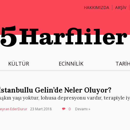
HAKKIMIZDA
ARŞİV
KÜLTÜR
ECİNNİLİK
TARİ
İstanbullu Gelin’de Neler Oluyor?
Aşkın yaşı yoktur, lohusa depresyonu vardır, terapiyle iy
Seyran EderDurur
23 Mart 2018
0
Devamı »