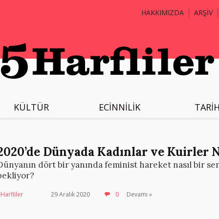
HAKKIMIZDA
ARŞİV
KÜLTÜR
ECİNNİLİK
TARİ
2020’de Dünyada Kadınlar ve Kuirler N
Dünyanın dört bir yanında feminist hareket nasıl bir sen
bekliyor?
Harfliler
29 Aralık 2020
0
Devamı »