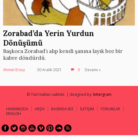
Zorabad’da Yerin Yurdun
Dönüşümü
Başkoca Zorabad’ı alıp kendi şanına layık boz bir
kabre döndürdü.
Ahmet Ersoy
30 Aralık 2021
0
Devamı »
© Tüm hakları saklıdır. | designed by:
lettergram
HAKKIMIZDA
ARŞİV
BASINDA BİZ
İLETİŞİM
YORUMLAR
ENGLISH