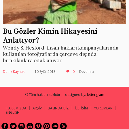
Bu Gözler Kimin Hikayesini
Anlatıyor?
Wendy S. Hesford, insan hakları kampanyalarında
kullanılan fotoğraflarda çerçeve dışında
bırakılanlara odaklanıyor.
Deniz Kaynak
10 Eylül 2013
0
Devamı »
© Tüm hakları saklıdır. | designed by:
lettergram
HAKKIMIZDA
ARŞİV
BASINDA BİZ
İLETİŞİM
YORUMLAR
ENGLISH