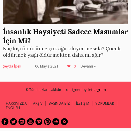
İnsanlık Haysiyeti Sadece Masumlar
İçin Mi?
Kaç kişi öldürünce çok ağır oluyor mesela? Çocuk
öldürmek yaşlı öldürmekten daha mı ağır?
Şeyda İpek
06 Mayıs 2021
0
Devamı »
© Tüm hakları saklıdır. | designed by:
lettergram
HAKKIMIZDA
ARŞİV
BASINDA BİZ
İLETİŞİM
YORUMLAR
ENGLISH