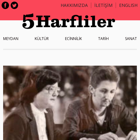
HAKKIMIZDA
İLETİŞİM
ENGLISH
MEYDAN
KÜLTÜR
ECİNNİLİK
TARİH
SANAT