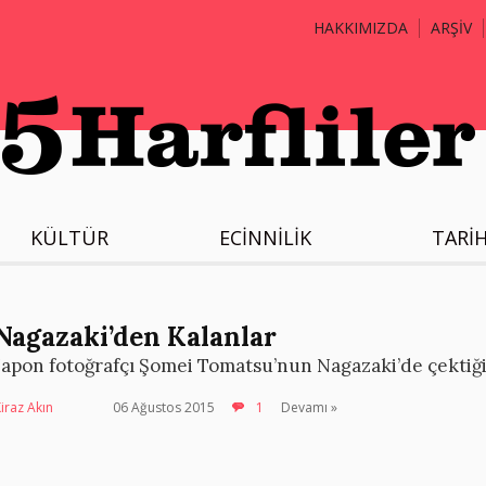
HAKKIMIZDA
ARŞİV
KÜLTÜR
ECİNNİLİK
TARİ
Nagazaki’den Kalanlar
Japon fotoğrafçı Şomei Tomatsu’nun Nagazaki’de çektiği 
iraz Akın
06 Ağustos 2015
1
Devamı »