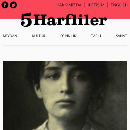
HAKKIMIZDA
İLETİŞİM
ENGLISH
MEYDAN
KÜLTÜR
ECİNNİLİK
TARİH
SANAT