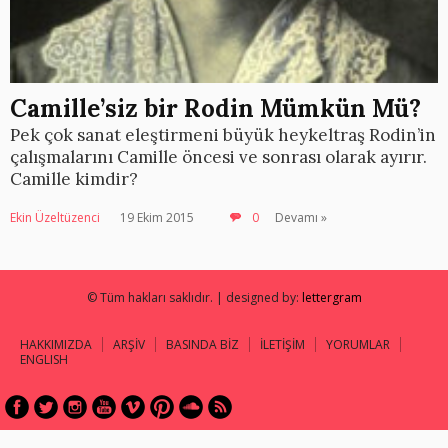
Camille’siz bir Rodin Mümkün Mü?
Pek çok sanat eleştirmeni büyük heykeltraş Rodin’in
çalışmalarını Camille öncesi ve sonrası olarak ayırır.
Camille kimdir?
Ekin Üzeltüzenci
19 Ekim 2015
0
Devamı »
© Tüm hakları saklıdır. | designed by:
lettergram
HAKKIMIZDA
ARŞİV
BASINDA BİZ
İLETİŞİM
YORUMLAR
ENGLISH