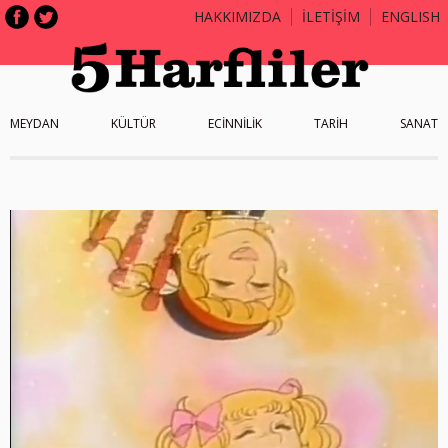
HAKKIMIZDA
İLETİŞİM
ENGLISH
MEYDAN
KÜLTÜR
ECİNNİLİK
TARİH
SANAT