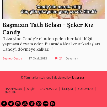
Başınızın Tatlı Belası – Şeker Kız
Candy
“Liza yine Candy’e elinden gelen her kötülüğü
yapmaya devam eder. Bu arada Neal ve arkadaşları
Candy’i dövmeye kalkar…”
Zeynep Özsoy
17 Ocak 2013
21
Devamı »
© Tüm hakları saklıdır. | designed by:
lettergram
HAKKIMIZDA
ARŞİV
BASINDA BİZ
İLETİŞİM
YORUMLAR
ENGLISH