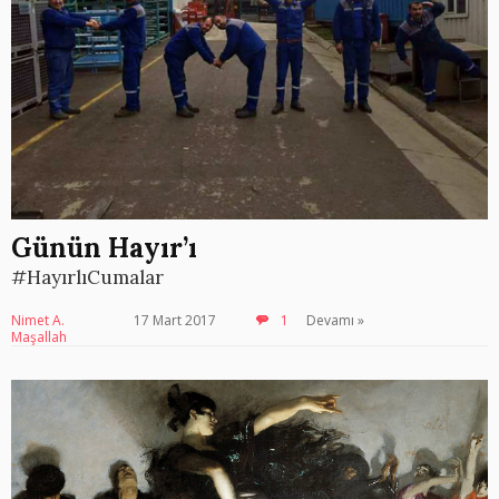
Günün Hayır’ı
#HayırlıCumalar
Nimet A.
17 Mart 2017
1
Devamı »
Maşallah