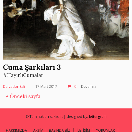
Cuma Şarkıları 3
#HayırlıCumalar
Dalvador Sali
17 Mart 2017
0
Devamı »
« Önceki sayfa
© Tüm hakları saklıdır. | designed by:
lettergram
HAKKIMIZDA
ARŞİV
BASINDA BİZ
İLETİŞİM
YORUMLAR