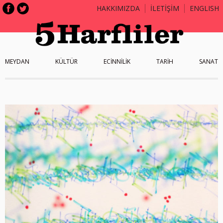
HAKKIMIZDA
İLETİŞİM
ENGLISH
MEYDAN
KÜLTÜR
ECİNNİLİK
TARİH
SANAT