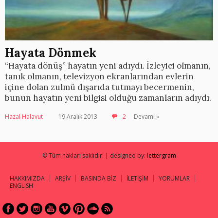
Hayata Dönmek
“Hayata dönüş” hayatın yeni adıydı. İzleyici olmanın,
tanık olmanın, televizyon ekranlarından evlerin
içine dolan zulmü dışarıda tutmayı becermenin,
bunun hayatın yeni bilgisi olduğu zamanların adıydı.
Hazal Halavut
19 Aralık 2013
2
Devamı »
© Tüm hakları saklıdır. | designed by:
lettergram
HAKKIMIZDA
ARŞİV
BASINDA BİZ
İLETİŞİM
YORUMLAR
ENGLISH