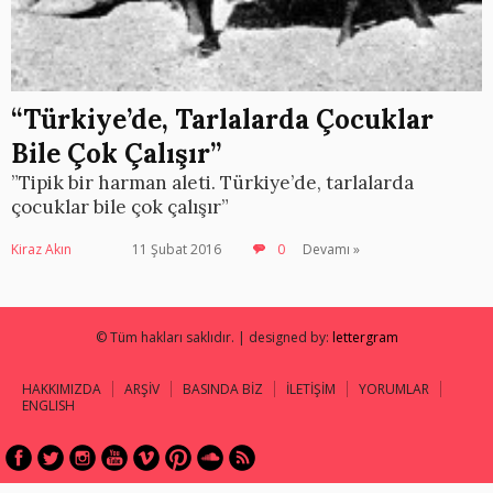
“Türkiye’de, Tarlalarda Çocuklar
Bile Çok Çalışır”
”Tipik bir harman aleti. Türkiye’de, tarlalarda
çocuklar bile çok çalışır”
Kiraz Akın
11 Şubat 2016
0
Devamı »
© Tüm hakları saklıdır. | designed by:
lettergram
HAKKIMIZDA
ARŞİV
BASINDA BİZ
İLETİŞİM
YORUMLAR
ENGLISH