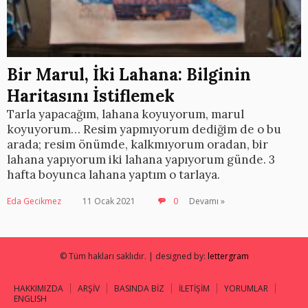
Bir Marul, İki Lahana: Bilginin
Haritasını İstiflemek
Tarla yapacağım, lahana koyuyorum, marul
koyuyorum… Resim yapmıyorum dediğim de o bu
arada; resim önümde, kalkmıyorum oradan, bir
lahana yapıyorum iki lahana yapıyorum günde. 3
hafta boyunca lahana yaptım o tarlaya.
Eda Gecikmez
11 Ocak 2021
0
Devamı »
© Tüm hakları saklıdır. | designed by:
lettergram
HAKKIMIZDA
ARŞİV
BASINDA BİZ
İLETİŞİM
YORUMLAR
ENGLISH