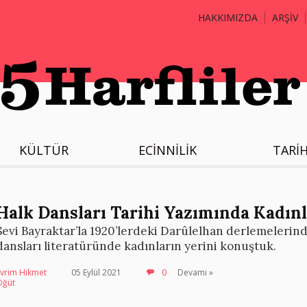
HAKKIMIZDA
ARŞİV
KÜLTÜR
ECİNNİLİK
TARİ
Halk Dansları Tarihi Yazımında Kadın
Sevi Bayraktar’la 1920’lerdeki Darûlelhan derlemelerin
dansları literatüründe kadınların yerini konuştuk.
Evrim Hikmet
05 Eylül 2021
0
Devamı »
Öğüt