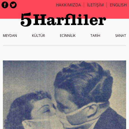
HAKKIMIZDA
İLETİŞİM
ENGLISH
MEYDAN
KÜLTÜR
ECİNNİLİK
TARİH
SANAT