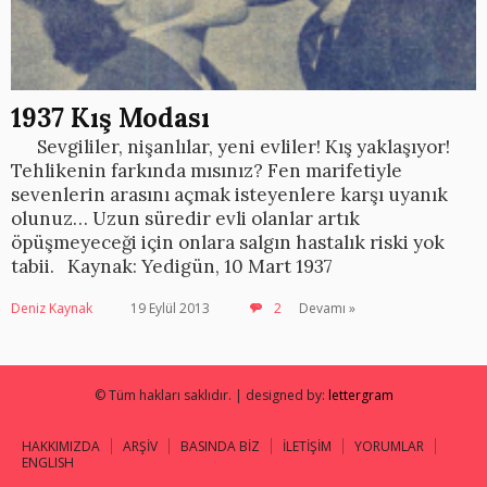
1937 Kış Modası
Sevgililer, nişanlılar, yeni evliler! Kış yaklaşıyor!
Tehlikenin farkında mısınız? Fen marifetiyle
sevenlerin arasını açmak isteyenlere karşı uyanık
olunuz… Uzun süredir evli olanlar artık
öpüşmeyeceği için onlara salgın hastalık riski yok
tabii. Kaynak: Yedigün, 10 Mart 1937
Deniz Kaynak
19 Eylül 2013
2
Devamı »
© Tüm hakları saklıdır. | designed by:
lettergram
HAKKIMIZDA
ARŞİV
BASINDA BİZ
İLETİŞİM
YORUMLAR
ENGLISH