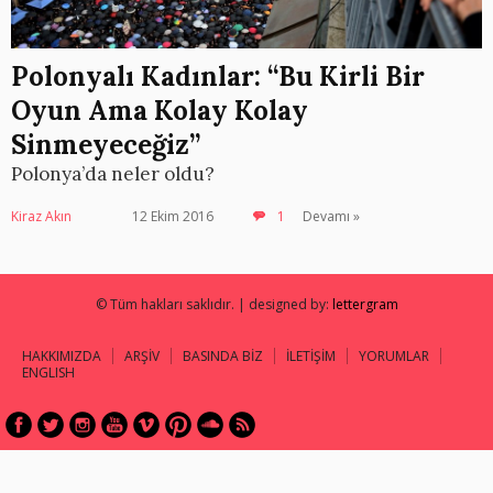
Polonyalı Kadınlar: “Bu Kirli Bir
Oyun Ama Kolay Kolay
Sinmeyeceğiz”
Polonya’da neler oldu?
Kiraz Akın
12 Ekim 2016
1
Devamı »
© Tüm hakları saklıdır. | designed by:
lettergram
HAKKIMIZDA
ARŞİV
BASINDA BİZ
İLETİŞİM
YORUMLAR
ENGLISH