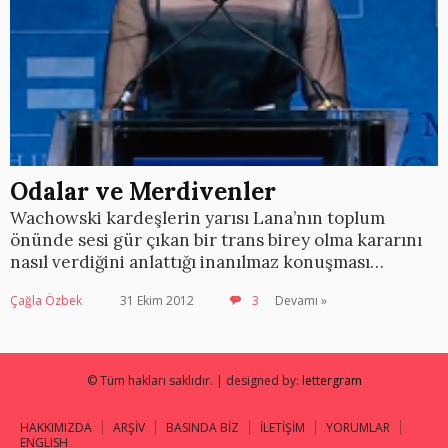
Odalar ve Merdivenler
Wachowski kardeşlerin yarısı Lana’nın toplum
önünde sesi gür çıkan bir trans birey olma kararını
nasıl verdiğini anlattığı inanılmaz konuşması…
Çağla Özbek
31 Ekim 2012
3
Devamı »
© Tüm hakları saklıdır. | designed by:
lettergram
HAKKIMIZDA
ARŞİV
BASINDA BİZ
İLETİŞİM
YORUMLAR
ENGLISH