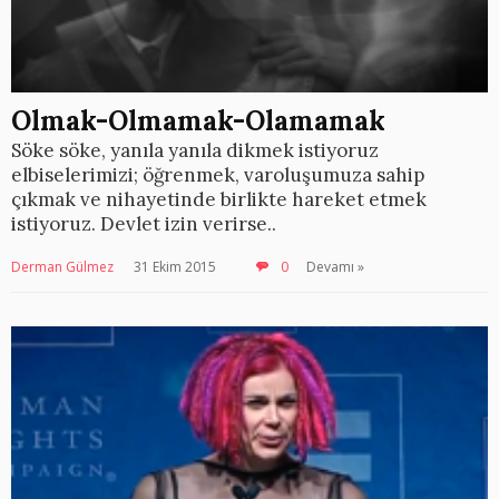
Olmak-Olmamak-Olamamak
Söke söke, yanıla yanıla dikmek istiyoruz
elbiselerimizi; öğrenmek, varoluşumuza sahip
çıkmak ve nihayetinde birlikte hareket etmek
istiyoruz. Devlet izin verirse..
Derman Gülmez
31 Ekim 2015
0
Devamı »