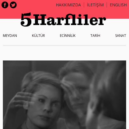
HAKKIMIZDA
İLETİŞİM
ENGLISH
MEYDAN
KÜLTÜR
ECİNNİLİK
TARİH
SANAT