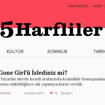
HAKKIMIZDA
ARŞİV
KÜLTÜR
ECİNNİLİK
TARİ
Gone Girl’ü İzlediniz mi?
“Yazarlar sitede kendi aralarında kesinlikle konuşmasın” 
bunu olabildiğince sık yapmaya karar verdik.
Harfliler
03 Kasım 2014
15
Devamı »