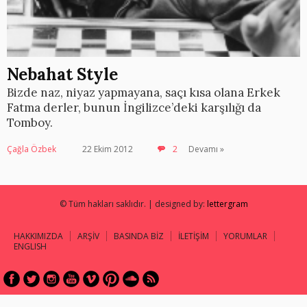
Nebahat Style
Bizde naz, niyaz yapmayana, saçı kısa olana Erkek
Fatma derler, bunun İngilizce’deki karşılığı da
Tomboy.
Çağla Özbek
22 Ekim 2012
2
Devamı »
© Tüm hakları saklıdır. | designed by:
lettergram
HAKKIMIZDA
ARŞİV
BASINDA BİZ
İLETİŞİM
YORUMLAR
ENGLISH