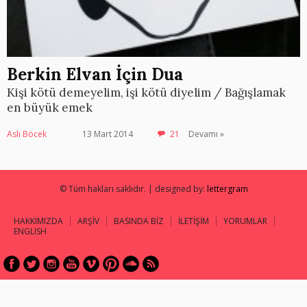
Berkin Elvan İçin Dua
Kişi kötü demeyelim, işi kötü diyelim / Bağışlamak
en büyük emek
Aslı Böcek
13 Mart 2014
21
Devamı »
© Tüm hakları saklıdır. | designed by:
lettergram
HAKKIMIZDA
ARŞİV
BASINDA BİZ
İLETİŞİM
YORUMLAR
ENGLISH