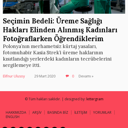
Seçimin Bedeli: Üreme Sağlığı
Hakları Elinden Alınmış Kadınları
Fotoğraflarken Öğrendiklerim
Polonya’nın merhametsiz kürtaj yasaları,
fotomuhabir Kasia Strek’i üreme haklarının
kısıtlandığı yerlerdeki kadınların tecrübelerini
sergilemeye itti.
Elifnur Ulusoy
29 Mart 2020
0
Devamı »
© Tüm hakları saklıdır. | designed by:
lettergram
HAKKIMIZDA
ARŞİV
BASINDA BİZ
İLETİŞİM
YORUMLAR
ENGLISH