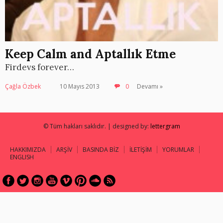
Keep Calm and Aptallık Etme
Firdevs forever…
Çağla Özbek
10 Mayıs 2013
0
Devamı »
© Tüm hakları saklıdır. | designed by:
lettergram
HAKKIMIZDA
ARŞİV
BASINDA BİZ
İLETİŞİM
YORUMLAR
ENGLISH