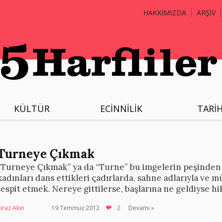
HAKKIMIZDA
ARŞİV
KÜLTÜR
ECİNNİLİK
TARİ
Turneye Çıkmak
“Turneye Çıkmak” ya da “Turne” bu imgelerin peşinden 
kadınları dans ettikleri çadırlarda, sahne adlarıyla ve
tespit etmek. Nereye gittilerse, başlarına ne geldiyse hi
iraz Akın
19 Temmuz 2012
2
Devamı »