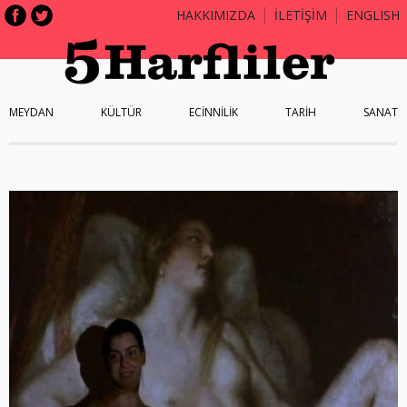
HAKKIMIZDA
İLETİŞİM
ENGLISH
MEYDAN
KÜLTÜR
ECİNNİLİK
TARİH
SANAT