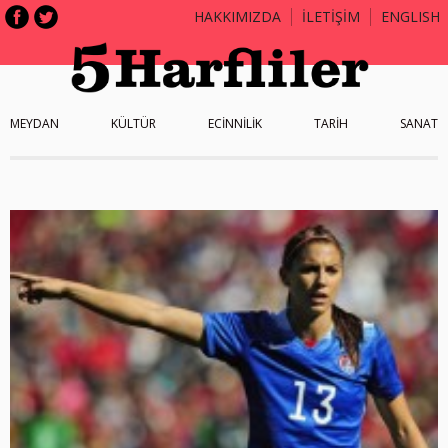
HAKKIMIZDA
İLETİŞİM
ENGLISH
MEYDAN
KÜLTÜR
ECİNNİLİK
TARİH
SANAT