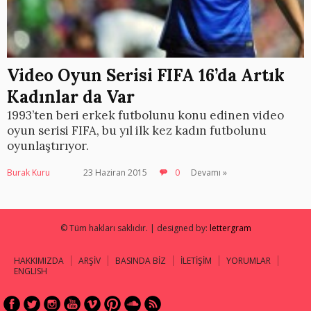
Video Oyun Serisi FIFA 16’da Artık
Kadınlar da Var
1993’ten beri erkek futbolunu konu edinen video
oyun serisi FIFA, bu yıl ilk kez kadın futbolunu
oyunlaştırıyor.
Burak Kuru
23 Haziran 2015
0
Devamı »
© Tüm hakları saklıdır. | designed by:
lettergram
HAKKIMIZDA
ARŞİV
BASINDA BİZ
İLETİŞİM
YORUMLAR
ENGLISH