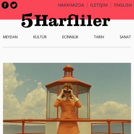
HAKKIMIZDA
İLETİŞİM
ENGLISH
MEYDAN
KÜLTÜR
ECİNNİLİK
TARİH
SANAT