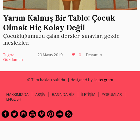
Yarım Kalmış Bir Tablo: Çocuk
Olmak Hiç Kolay Değil
Çocukluğumuzu çalan dersler, sınavlar, gözde
meslekler.
Tuğba
29 Mayıs 2019
0
Devamı »
Gökduman
© Tüm hakları saklıdır. | designed by:
lettergram
HAKKIMIZDA
ARŞİV
BASINDA BİZ
İLETİŞİM
YORUMLAR
ENGLISH