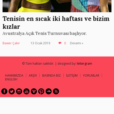
Tenisin en sıcak iki haftası ve bizim
kızlar
Avustralya Açık Tenis Turnuvası başlıyor.
Bawer Çakır
13 Ocak 2019
0
Devamı »
© Tüm hakları saklıdır. | designed by:
lettergram
HAKKIMIZDA
ARŞİV
BASINDA BİZ
İLETİŞİM
YORUMLAR
ENGLISH