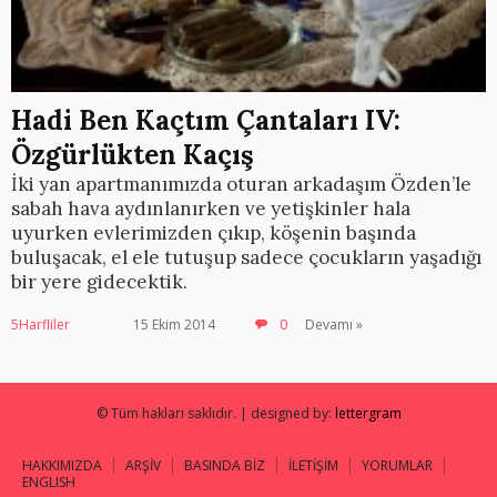
Hadi Ben Kaçtım Çantaları IV:
Özgürlükten Kaçış
İki yan apartmanımızda oturan arkadaşım Özden’le
sabah hava aydınlanırken ve yetişkinler hala
uyurken evlerimizden çıkıp, köşenin başında
buluşacak, el ele tutuşup sadece çocukların yaşadığı
bir yere gidecektik.
5Harfliler
15 Ekim 2014
0
Devamı »
© Tüm hakları saklıdır. | designed by:
lettergram
HAKKIMIZDA
ARŞİV
BASINDA BİZ
İLETİŞİM
YORUMLAR
ENGLISH