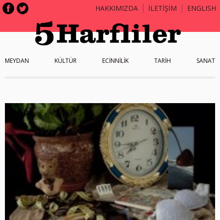
HAKKIMIZDA
İLETİŞİM
ENGLISH
MEYDAN
KÜLTÜR
ECİNNİLİK
TARİH
SANAT