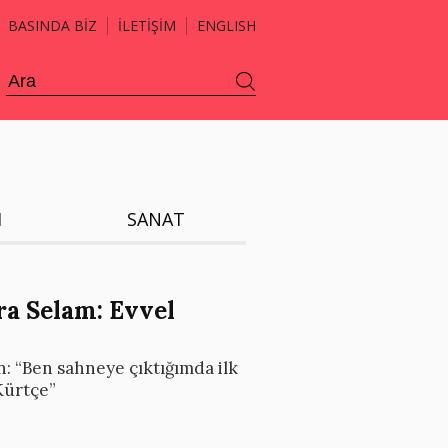
BASINDA BİZ
İLETİŞİM
ENGLISH
H
SANAT
a Selam: Evvel
: “Ben sahneye çıktığımda ilk
Kürtçe”