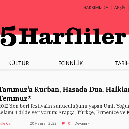
HAKKIMIZDA
ARŞİV
KÜLTÜR
ECİNNİLİK
TARİ
Tammuz’a Kurban, Hasada Dua, Halklar
Temmuz*
2012’den beri festivalin sunuculuğunu yapan Ümit Yoğun
selamı 4 dilde veriyorum: Arapça, Türkçe, Ermenice ve 
Şule Can
20 Haziran 2023
0
Devamı »