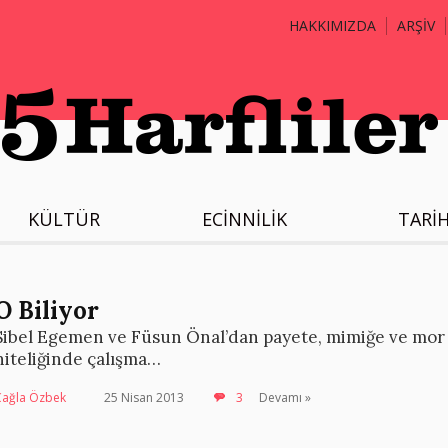
HAKKIMIZDA
ARŞİV
KÜLTÜR
ECİNNİLİK
TARİ
O Biliyor
Sibel Egemen ve Füsun Önal’dan payete, mimiğe ve mor
niteliğinde çalışma…
Çağla Özbek
25 Nisan 2013
3
Devamı »