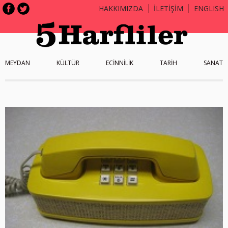
HAKKIMIZDA
İLETİŞİM
ENGLISH
MEYDAN
KÜLTÜR
ECİNNİLİK
TARİH
SANAT