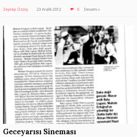
Zeynep Özsoy
23 Aralık 2012
0
Devamı »
Geceyarısı Sineması