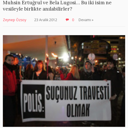
Muhsin Ertuğrul ve Bela Lugosi… Bu iki isim ne
vesileyle birlikte anılabilirler?
Zeynep Özsoy
23 Aralık 2012
0
Devamı »