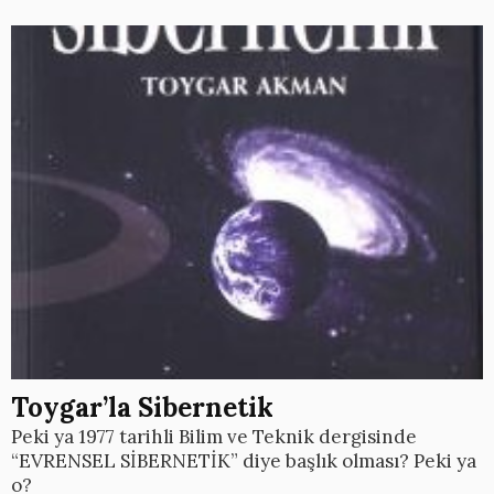
Toygar’la Sibernetik
Peki ya 1977 tarihli Bilim ve Teknik dergisinde
“EVRENSEL SİBERNETİK” diye başlık olması? Peki ya
o?