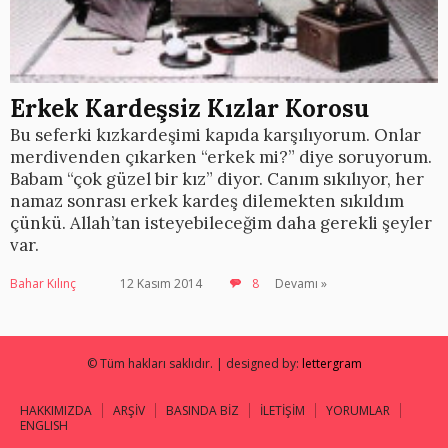
Erkek Kardeşsiz Kızlar Korosu
Bu seferki kızkardeşimi kapıda karşılıyorum. Onlar
merdivenden çıkarken “erkek mi?” diye soruyorum.
Babam “çok güzel bir kız” diyor. Canım sıkılıyor, her
namaz sonrası erkek kardeş dilemekten sıkıldım
çünkü. Allah’tan isteyebileceğim daha gerekli şeyler
var.
Bahar Kılınç
12 Kasım 2014
8
Devamı »
© Tüm hakları saklıdır. | designed by:
lettergram
HAKKIMIZDA
ARŞİV
BASINDA BİZ
İLETİŞİM
YORUMLAR
ENGLISH