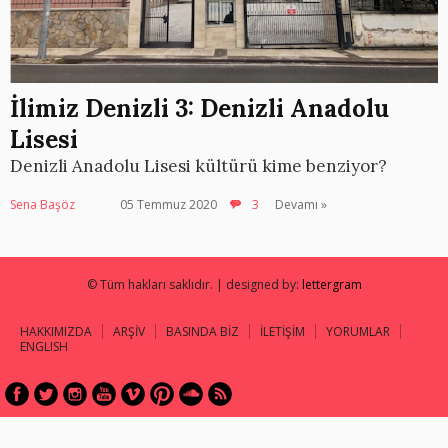
İlimiz Denizli 3: Denizli Anadolu
Lisesi
Denizli Anadolu Lisesi kültürü kime benziyor?
Sena Başöz
05 Temmuz 2020
3
Devamı »
© Tüm hakları saklıdır. | designed by:
lettergram
HAKKIMIZDA
ARŞİV
BASINDA BİZ
İLETİŞİM
YORUMLAR
ENGLISH