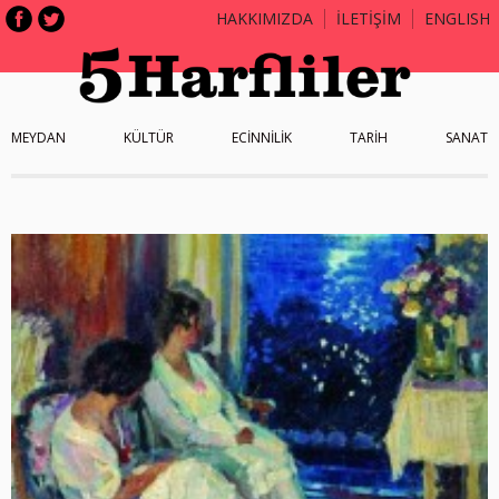
HAKKIMIZDA
İLETİŞİM
ENGLISH
MEYDAN
KÜLTÜR
ECİNNİLİK
TARİH
SANAT