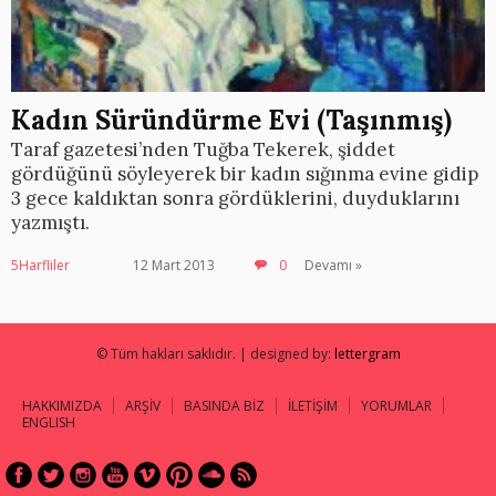
Kadın Süründürme Evi (Taşınmış)
Taraf gazetesi’nden Tuğba Tekerek, şiddet
gördüğünü söyleyerek bir kadın sığınma evine gidip
3 gece kaldıktan sonra gördüklerini, duyduklarını
yazmıştı.
5Harfliler
12 Mart 2013
0
Devamı »
© Tüm hakları saklıdır. | designed by:
lettergram
HAKKIMIZDA
ARŞİV
BASINDA BİZ
İLETİŞİM
YORUMLAR
ENGLISH