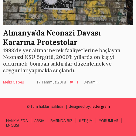
Almanya’da Neonazi Davası
Kararına Protestolar
1998’de yer altına inerek faaliyetlerine başlayan
Neonazi NSU örgütü, 2000’li yıllarda on kişiyi
öldürmek, bombalı saldırılar düzenlemek ve
soygunlar yapmakla suçlandı.
Melis Gebeş
17 Temmuz 2018
1
Devamı »
© Tüm hakları saklıdır. | designed by:
lettergram
HAKKIMIZDA
ARŞİV
BASINDA BİZ
İLETİŞİM
YORUMLAR
ENGLISH