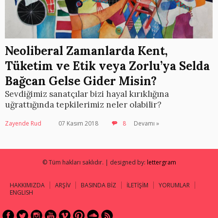
Neoliberal Zamanlarda Kent,
Tüketim ve Etik veya Zorlu’ya Selda
Bağcan Gelse Gider Misin?
Sevdiğimiz sanatçılar bizi hayal kırıklığına
uğrattığında tepkilerimiz neler olabilir?
Zayende Rud
07 Kasım 2018
8
Devamı »
© Tüm hakları saklıdır. | designed by:
lettergram
HAKKIMIZDA
ARŞİV
BASINDA BİZ
İLETİŞİM
YORUMLAR
ENGLISH