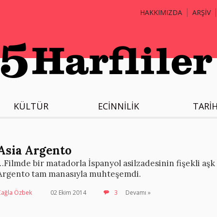
HAKKIMIZDA
ARŞİV
KÜLTÜR
ECİNNİLİK
TARİ
Asia Argento
…Filmde bir matadorla İspanyol asilzadesinin fişekli aş
Argento tam manasıyla muhteşemdi.
Çağla Özbek
02 Ekim 2014
3
Devamı »