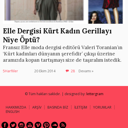
Elle Dergisi Kürt Kadın Gerillayı
Niye Öptü?
Fransız Elle moda dergisi editörü Valeri Toranian’ın
‘Kürt kadınları dünyanın şerefidir’ çıkışı üzerine
aramızda kopan tartışmayı size de taşıralım istedik.
5Harfliler
20 Ekim 2014
28
Devamı »
© Tüm hakları saklıdır. | designed by:
lettergram
HAKKIMIZDA
ARŞİV
BASINDA BİZ
İLETİŞİM
YORUMLAR
ENGLISH