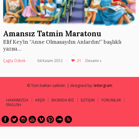
Amansız Tatmin Maratonu
Elif Key’in “Anne Olmasaydın Anlardın!” başlıklı
yazısı…
Çağla Özbek
04 Kasım 2012
21
Devamı »
© Tüm hakları saklıdır. | designed by:
lettergram
HAKKIMIZDA
ARŞİV
BASINDA BİZ
İLETİŞİM
YORUMLAR
ENGLISH