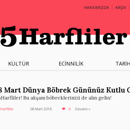
HAKKIMIZDA
ARŞİV
KÜLTÜR
ECİNNİLİK
TARİ
8 Mart Dünya Böbrek Gününüz Kutlu O
5Harfliler! Bu akşam böbreklerinizi de alın gelin!
Harfliler
08 Mart 2018
0
Devamı »