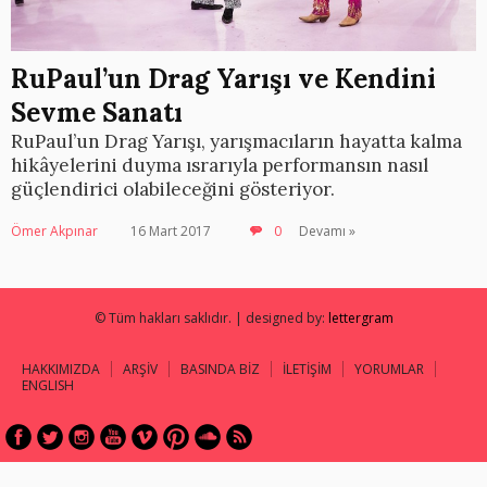
RuPaul’un Drag Yarışı ve Kendini
Sevme Sanatı
RuPaul’un Drag Yarışı, yarışmacıların hayatta kalma
hikâyelerini duyma ısrarıyla performansın nasıl
güçlendirici olabileceğini gösteriyor.
Ömer Akpınar
16 Mart 2017
0
Devamı »
© Tüm hakları saklıdır. | designed by:
lettergram
HAKKIMIZDA
ARŞİV
BASINDA BİZ
İLETİŞİM
YORUMLAR
ENGLISH