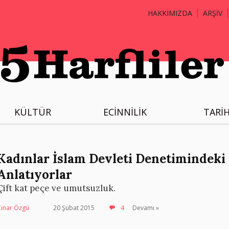
HAKKIMIZDA
ARŞİV
KÜLTÜR
ECİNNİLİK
TARİ
Kadınlar İslam Devleti Denetimindeki 
Anlatıyorlar
Çift kat peçe ve umutsuzluk.
Çınar Özgü
20 Şubat 2015
4
Devamı »