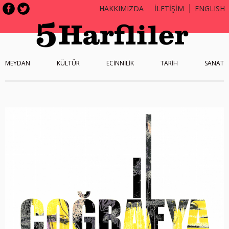
HAKKIMIZDA
İLETİŞİM
ENGLISH
MEYDAN
KÜLTÜR
ECİNNİLİK
TARİH
SANAT