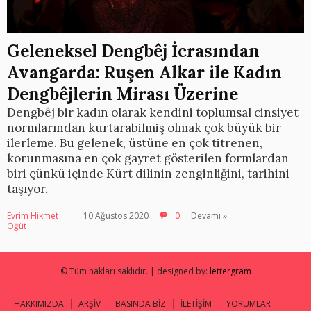
Geleneksel Dengbêj İcrasından
Avangarda: Ruşen Alkar ile Kadın
Dengbêjlerin Mirası Üzerine
Dengbêj bir kadın olarak kendini toplumsal cinsiyet
normlarından kurtarabilmiş olmak çok büyük bir
ilerleme. Bu gelenek, üstüne en çok titrenen,
korunmasına en çok gayret gösterilen formlardan
biri çünkü içinde Kürt dilinin zenginliğini, tarihini
taşıyor.
Evrim Hikmet
10 Ağustos 2020
0
Devamı »
Öğüt
© Tüm hakları saklıdır. | designed by:
lettergram
HAKKIMIZDA
ARŞİV
BASINDA BİZ
İLETİŞİM
YORUMLAR