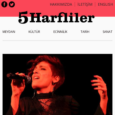
HAKKIMIZDA
İLETİŞİM
ENGLISH
MEYDAN
KÜLTÜR
ECİNNİLİK
TARİH
SANAT