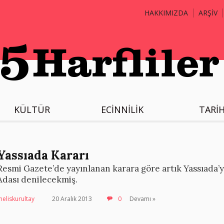
HAKKIMIZDA
ARŞİV
KÜLTÜR
ECİNNİLİK
TARİ
Yassıada Kararı
Resmi Gazete’de yayınlanan karara göre artık Yassıada
Adası denilecekmiş.
eliskurultay
20 Aralık 2013
0
Devamı »